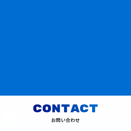
Piping Work
下水管・電力管問わず、133Φから
1200Φまで対応可能。
また、制御盤・特殊機器製作にも対応
可能です。
詳しくはこち
ら
CONTACT
お問い合わせ