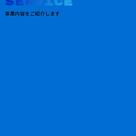
SERVICE
事業内容をご紹介します
電気工事業
Electrical Work
電圧・サイズ問わず、ケーブルの布
施・据付工事およびケーブル撤去更新
工事のご相談にも対応。
詳しくはこち
ら
管更生工事